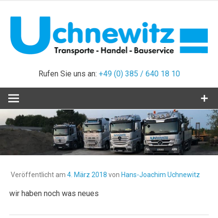
Zum
Inhalt
springen
Kies – Sand – Mutterboden – Geröll – Transporte aller Art –
Uchnewitz
Containerdienst – Schrottannahme – Beratung und
Rufen Sie uns an:
+49 (0) 385 / 640 18 10
Vermittlung
Transporte
Veröffentlicht am
4. März 2018
von
Hans-Joachim Uchnewitz
wir haben noch was neues